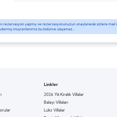
den rezervasyon yapmış ve rezervasyonunuzun onaylanarak sizlere mail
öndermiş müşterilerimiz bu bölüme ulaşamaz...
Linkler
ı
2026 Yılı Kiralık Villalar
Balayı Villaları
orular
Lüks Villalar