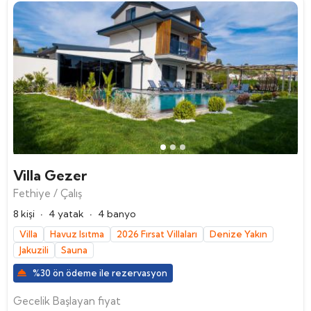
Villa Gezer
Fethiye / Çalış
·
·
8 kişi
4 yatak
4 banyo
Villa
Havuz Isıtma
2026 Fırsat Villaları
Denize Yakın
Jakuzili
Sauna
%30 ön ödeme ile rezervasyon
Gecelik Başlayan fiyat