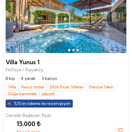
Villa Yunus 1
Fethiye / Kayaköy
·
·
8 kişi
4 yatak
3 banyo
Villa
Havuz Isıtma
2026 Fırsat Villaları
Denize Yakın
Doğa İçerisinde
Jakuzili
%15 ön ödeme ile rezervasyon
Gecelik Başlayan fiyat
15.000 ₺
En az 5 gece