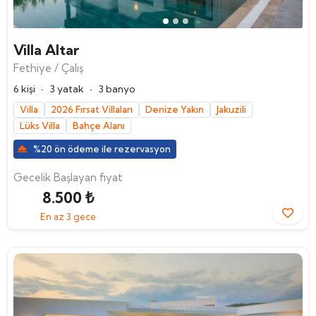
Villa Altar
Fethiye / Çalış
·
·
6 kişi
3 yatak
3 banyo
Villa
2026 Fırsat Villaları
Denize Yakın
Jakuzili
Lüks Villa
Bahçe Alanı
%20 ön ödeme ile rezervasyon
Gecelik Başlayan fiyat
8.500 ₺
En az 3 gece