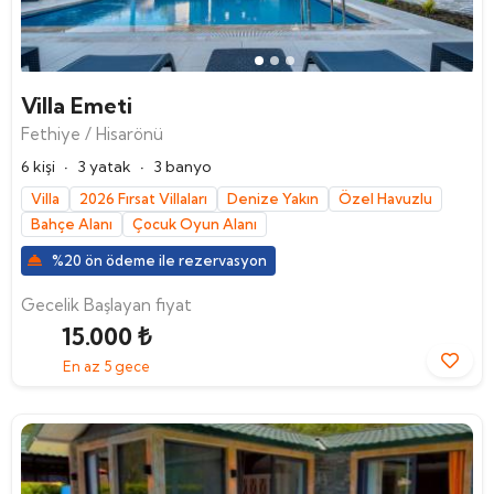
Villa Emeti
Fethiye / Hisarönü
·
·
6 kişi
3 yatak
3 banyo
Villa
2026 Fırsat Villaları
Denize Yakın
Özel Havuzlu
Bahçe Alanı
Çocuk Oyun Alanı
%20 ön ödeme ile rezervasyon
Gecelik Başlayan fiyat
15.000 ₺
En az 5 gece