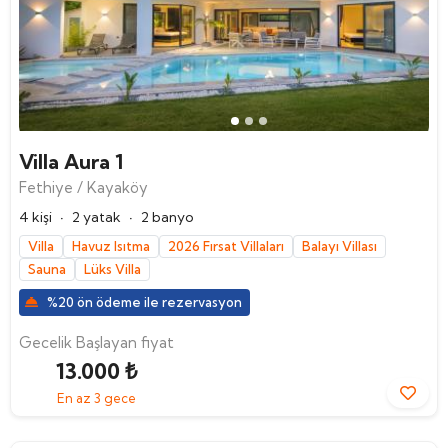
Villa Aura 1
Fethiye / Kayaköy
·
·
4 kişi
2 yatak
2 banyo
Villa
Havuz Isıtma
2026 Fırsat Villaları
Balayı Villası
Sauna
Lüks Villa
%20 ön ödeme ile rezervasyon
Gecelik Başlayan fiyat
13.000 ₺
En az 3 gece