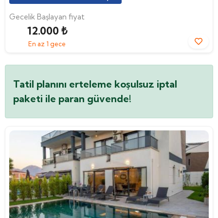
Gecelik Başlayan fiyat
12.000 ₺
En az 1 gece
Tatil planını erteleme koşulsuz iptal
paketi ile paran güvende!