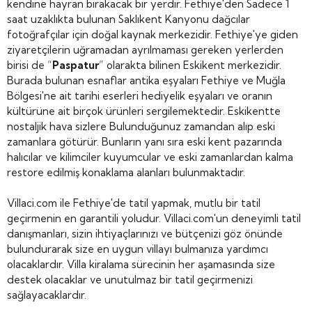
kendine hayran bırakacak bir yerdir. Fethiye'den Sadece 1
saat uzaklıkta bulunan Saklıkent Kanyonu dağcılar
fotoğrafçılar için doğal kaynak merkezidir. Fethiye'ye giden
ziyaretçilerin uğramadan ayrılmaması gereken yerlerden
birisi de “
Paspatur
” olarakta bilinen Eskikent merkezidir.
Burada bulunan esnaflar antika eşyaları Fethiye ve Muğla
Bölgesi'ne ait tarihi eserleri hediyelik eşyaları ve oranın
kültürüne ait birçok ürünleri sergilemektedir. Eskikentte
nostaljik hava sizlere Bulunduğunuz zamandan alıp eski
zamanlara götürür. Bunların yanı sıra eski kent pazarında
halıcılar ve kilimciler kuyumcular ve eski zamanlardan kalma
restore edilmiş konaklama alanları bulunmaktadır.
Villaci.com ile Fethiye'de tatil yapmak, mutlu bir tatil
geçirmenin en garantili yoludur. Villaci.com'un deneyimli tatil
danışmanları, sizin ihtiyaçlarınızı ve bütçenizi göz önünde
bulundurarak size en uygun villayı bulmanıza yardımcı
olacaklardır. Villa kiralama sürecinin her aşamasında size
destek olacaklar ve unutulmaz bir tatil geçirmenizi
sağlayacaklardır.