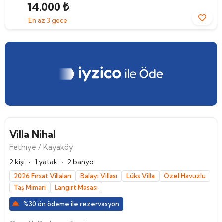
14.000 ₺
En az 3 gece
Villa Nihal
Fethiye / Kayaköy
·
·
2 kişi
1 yatak
2 banyo
2026 Fırsat Villaları
Balayı Villası
Lüks Villa
Özel Havuzlu
Taş Mimari
Langırt Masası
%30 ön ödeme ile rezervasyon