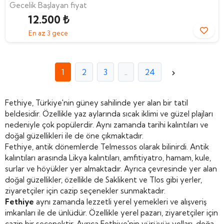
Gecelik Başlayan fiyat
12.500 ₺
En az 3 gece
1
2
3
..
24
Fethiye, Türkiye'nin güney sahilinde yer alan bir tatil
beldesidir. Özellikle yaz aylarında sıcak iklimi ve güzel plajları
nedeniyle çok popülerdir. Aynı zamanda tarihi kalıntıları ve
doğal güzellikleri ile de öne çıkmaktadır.
Fethiye, antik dönemlerde Telmessos olarak bilinirdi. Antik
kalıntıları arasında Likya kalıntıları, amfitiyatro, hamam, kule,
surlar ve höyükler yer almaktadır. Ayrıca çevresinde yer alan
doğal güzellikler, özellikle de Saklikent ve Tlos gibi yerler,
ziyaretçiler için cazip seçenekler sunmaktadır.
Fethiye
aynı zamanda lezzetli yerel yemekleri ve alışveriş
imkanları ile de ünlüdür. Özellikle yerel pazarı, ziyaretçiler için
cazip bir seçenektir. Ayrıca Fethiye'nin yürüyüş yolları, doğa