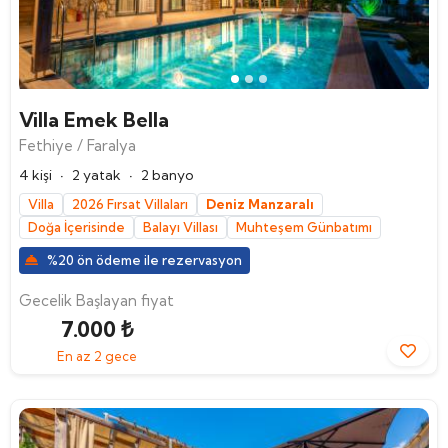
Ara
Villa Emek Bella
Fethiye / Faralya
·
·
4 kişi
2 yatak
2 banyo
Villa
2026 Fırsat Villaları
Deniz Manzaralı
Doğa İçerisinde
Balayı Villası
Muhteşem Günbatımı
%20 ön ödeme ile rezervasyon
Gecelik Başlayan fiyat
7.000 ₺
En az 2 gece