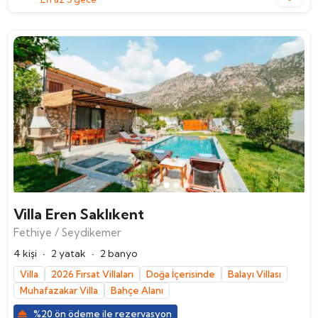
Villa Eren Saklıkent
Fethiye / Seydikemer
·
·
4 kişi
2 yatak
2 banyo
Villa
2026 Fırsat Villaları
Doğa İçerisinde
Balayı Villası
Muhafazakar Villa
Bahçe Alanı
%20 ön ödeme ile rezervasyon