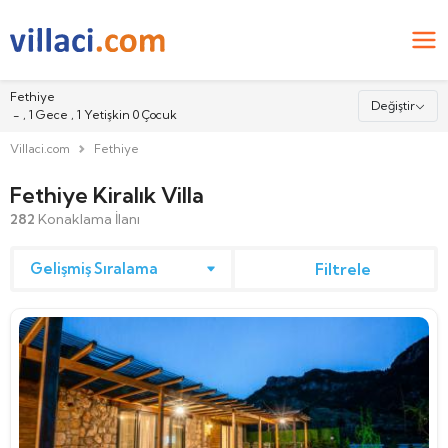
Fethiye
Değiştir
-
,
1
Gece ,
1
Yetişkin
0
Çocuk
Villaci.com
Fethiye
Nereye
Fethiye Kiralık Villa
282
Konaklama İlanı
Giriş
Filtrele
Çıkış
Misafirler
2
Yetişkin
0
Çocuk