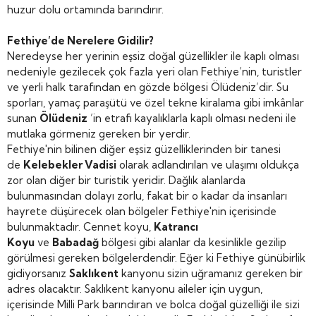
huzur dolu ortamında barındırır.
Fethiye’de Nerelere Gidilir?
Neredeyse her yerinin eşsiz doğal güzellikler ile kaplı olması
nedeniyle gezilecek çok fazla yeri olan Fethiye’nin, turistler
ve yerli halk tarafından en gözde bölgesi Ölüdeniz’dir. Su
sporları, yamaç paraşütü ve özel tekne kiralama gibi imkânlar
sunan
Ölüdeniz
’in etrafı kayalıklarla kaplı olması nedeni ile
mutlaka görmeniz gereken bir yerdir.
Fethiye'nin bilinen diğer eşsiz güzelliklerinden bir tanesi
de
Kelebekler Vadisi
olarak adlandırılan ve ulaşımı oldukça
zor olan diğer bir turistik yeridir. Dağlık alanlarda
bulunmasından dolayı zorlu, fakat bir o kadar da insanları
hayrete düşürecek olan bölgeler Fethiye'nin içerisinde
bulunmaktadır. Cennet koyu,
Katrancı
Koyu
ve
Babadağ
bölgesi gibi alanlar da kesinlikle gezilip
görülmesi gereken bölgelerdendir. Eğer ki Fethiye günübirlik
gidiyorsanız
Saklıkent
kanyonu sizin uğramanız gereken bir
adres olacaktır. Saklıkent kanyonu aileler için uygun,
içerisinde Milli Park barındıran ve bolca doğal güzelliği ile sizi