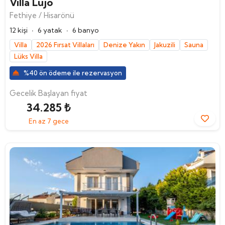
Villa Lujo
Fethiye / Hisarönü
·
·
12 kişi
6 yatak
6 banyo
Villa
2026 Fırsat Villaları
Denize Yakın
Jakuzili
Sauna
Lüks Villa
%40 ön ödeme ile rezervasyon
Gecelik Başlayan fiyat
34.285 ₺
En az 7 gece