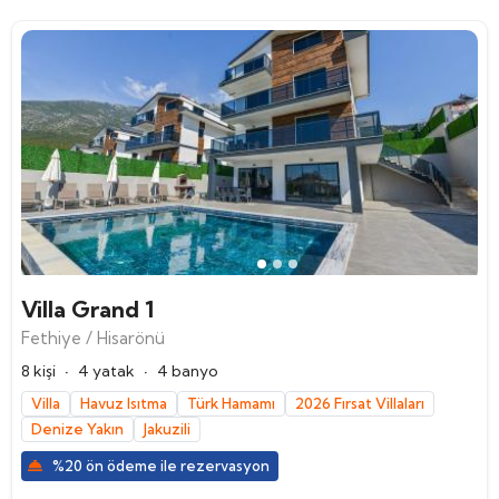
Villa Grand 1
Fethiye / Hisarönü
·
·
8 kişi
4 yatak
4 banyo
Villa
Havuz Isıtma
Türk Hamamı
2026 Fırsat Villaları
Denize Yakın
Jakuzili
%20 ön ödeme ile rezervasyon