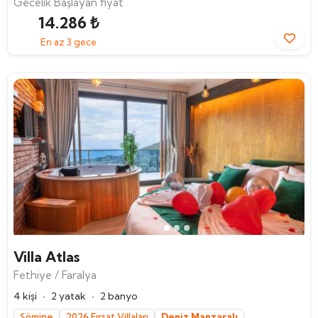
Gecelik Başlayan fiyat
14.286 ₺
En az 3 gece
Villa Atlas
Fethiye / Faralya
·
·
4 kişi
2 yatak
2 banyo
Şömine
2026 Fırsat Villaları
Deniz Manzaralı