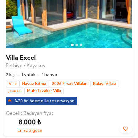
Villa Excel
Fethiye / Kayaköy
·
·
2 kişi
1 yatak
1 banyo
Villa
Havuz Isıtma
2026 Fırsat Villaları
Balayı Villası
Jakuzili
Muhafazakar Villa
%20 ön ödeme ile rezervasyon
Gecelik Başlayan fiyat
8.000 ₺
En az 2 gece