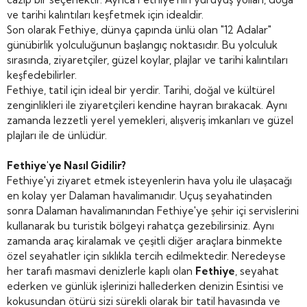
ve tarihi kalıntıları keşfetmek için idealdir.
Son olarak Fethiye, dünya çapında ünlü olan "12 Adalar"
günübirlik yolculuğunun başlangıç noktasıdır. Bu yolculuk
sırasında, ziyaretçiler, güzel koylar, plajlar ve tarihi kalıntıları
keşfedebilirler.
Fethiye, tatil için ideal bir yerdir. Tarihi, doğal ve kültürel
zenginlikleri ile ziyaretçileri kendine hayran bırakacak. Aynı
zamanda lezzetli yerel yemekleri, alışveriş imkanları ve güzel
plajları ile de ünlüdür.
Fethiye'ye Nasıl Gidilir?
Fethiye'yi ziyaret etmek isteyenlerin hava yolu ile ulaşacağı
en kolay yer Dalaman havalimanıdır. Uçuş seyahatinden
sonra Dalaman havalimanından Fethiye'ye şehir içi servislerini
kullanarak bu turistik bölgeyi rahatça gezebilirsiniz. Aynı
zamanda araç kiralamak ve çeşitli diğer araçlara binmekte
özel seyahatler için sıklıkla tercih edilmektedir. Neredeyse
her tarafı masmavi denizlerle kaplı olan
Fethiye
, seyahat
ederken ve günlük işlerinizi hallederken denizin Esintisi ve
kokusundan ötürü sizi sürekli olarak bir tatil havasında ve