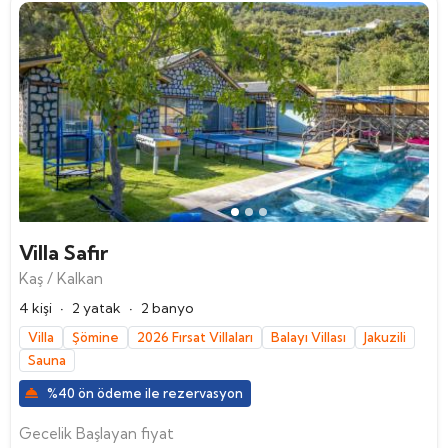
Villa Safir
Kaş / Kalkan
·
·
4 kişi
2 yatak
2 banyo
Villa
Şömine
2026 Fırsat Villaları
Balayı Villası
Jakuzili
Sauna
%40 ön ödeme ile rezervasyon
Gecelik Başlayan fiyat