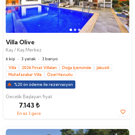
Villa Olive
Kaş / Kaş Merkez
·
·
6 kişi
3 yatak
3 banyo
Villa
2026 Fırsat Villaları
Doğa İçerisinde
Jakuzili
Muhafazakar Villa
Özel Havuzlu
%20 ön ödeme ile rezervasyon
Gecelik Başlayan fiyat
7.143 ₺
En az 3 gece