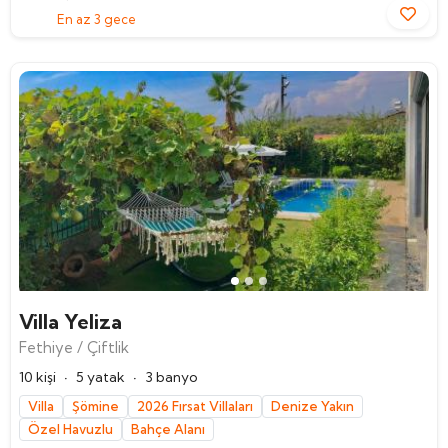
En az 3 gece
Villa Yeliza
Fethiye / Çiftlik
·
·
10 kişi
5 yatak
3 banyo
Villa
Şömine
2026 Fırsat Villaları
Denize Yakın
Özel Havuzlu
Bahçe Alanı