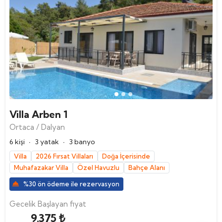
Villa Arben 1
Ortaca / Dalyan
·
·
6 kişi
3 yatak
3 banyo
Villa
2026 Fırsat Villaları
Doğa İçerisinde
Muhafazakar Villa
Özel Havuzlu
Bahçe Alanı
%30 ön ödeme ile rezervasyon
Gecelik Başlayan fiyat
9.375 ₺