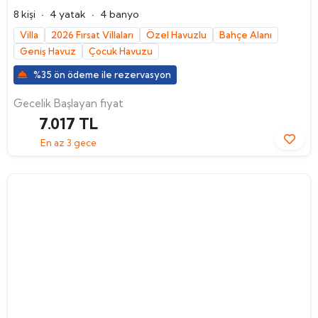
·
·
8 kişi
4 yatak
4 banyo
Villa
2026 Fırsat Villaları
Özel Havuzlu
Bahçe Alanı
Geniş Havuz
Çocuk Havuzu
%35 ön ödeme ile rezervasyon
Gecelik Başlayan fiyat
7.017 TL
En az 3 gece