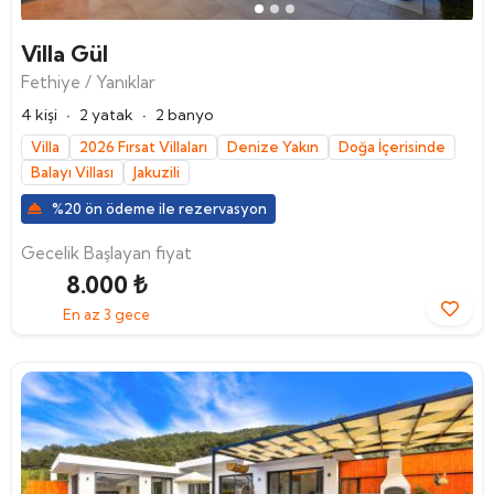
Villa Gül
Fethiye / Yanıklar
·
·
4 kişi
2 yatak
2 banyo
Villa
2026 Fırsat Villaları
Denize Yakın
Doğa İçerisinde
Balayı Villası
Jakuzili
%20 ön ödeme ile rezervasyon
Gecelik Başlayan fiyat
8.000 ₺
En az 3 gece