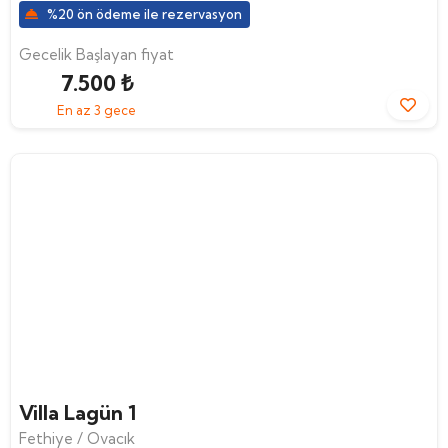
%20 ön ödeme ile rezervasyon
Gecelik Başlayan fiyat
7.500 ₺
En az 3 gece
Villa Lagün 1
Fethiye / Ovacık