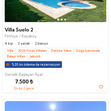
Ara
Villa Suelo 2
Fethiye / Kayaköy
·
·
4 kişi
2 yatak
2 banyo
Villa
2026 Fırsat Villaları
Denize Yakın
Doğa İçerisinde
Balayı Villası
Jakuzili
%20 ön ödeme ile rezervasyon
Gecelik Başlayan fiyat
7.500 ₺
En az 2 gece