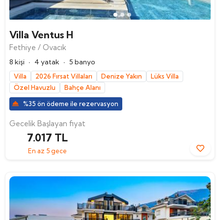
Villa Ventus H
Fethiye / Ovacık
·
·
8 kişi
4 yatak
5 banyo
Villa
2026 Fırsat Villaları
Denize Yakın
Lüks Villa
Özel Havuzlu
Bahçe Alanı
%35 ön ödeme ile rezervasyon
Gecelik Başlayan fiyat
7.017 TL
En az 5 gece