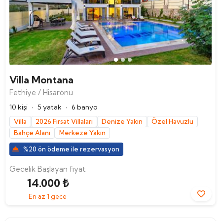
Villa Montana
Fethiye / Hisarönü
·
·
10 kişi
5 yatak
6 banyo
Villa
2026 Fırsat Villaları
Denize Yakın
Özel Havuzlu
Bahçe Alanı
Merkeze Yakın
%20 ön ödeme ile rezervasyon
Gecelik Başlayan fiyat
14.000 ₺
En az 1 gece