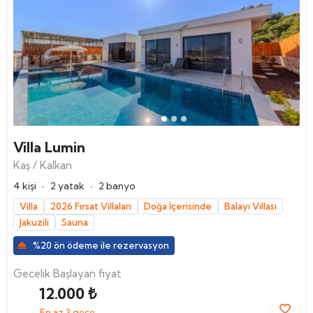
Villa Lumin
Kaş / Kalkan
·
·
4 kişi
2 yatak
2 banyo
Villa
2026 Fırsat Villaları
Doğa İçerisinde
Balayı Villası
Jakuzili
Sauna
%20 ön ödeme ile rezervasyon
Gecelik Başlayan fiyat
12.000 ₺
En az 3 gece