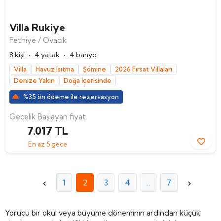
Villa Rukiye
Fethiye / Ovacık
·
·
8 kişi
4 yatak
4 banyo
Villa
Havuz Isıtma
Şömine
2026 Fırsat Villaları
Denize Yakın
Doğa İçerisinde
%35 ön ödeme ile rezervasyon
Gecelik Başlayan fiyat
7.017 TL
En az 5 gece
1
2
3
4
..
7
Yorucu bir okul veya büyüme döneminin ardından küçük