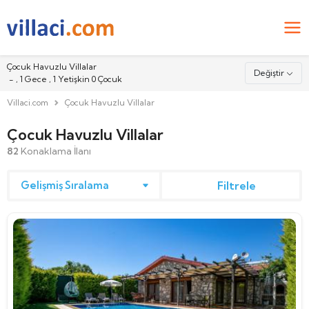
Çocuk Havuzlu Villalar
Değiştir
-
,
1
Gece ,
1
Yetişkin
0
Çocuk
Villaci.com
Çocuk Havuzlu Villalar
Nereye
Çocuk Havuzlu Villalar
82
Konaklama İlanı
Giriş
Filtrele
Çıkış
Misafirler
2
Yetişkin
0
Çocuk