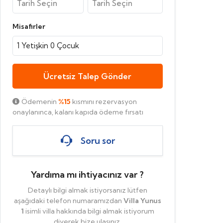
Misafirler
1
Yetişkin
0
Çocuk
Ücretsiz Talep Gönder
Ödemenin
%15
kısmını rezervasyon
onaylanınca, kalanı kapıda ödeme fırsatı
Soru sor
Yardıma mı ihtiyacınız var ?
Detaylı bilgi almak istiyorsanız lütfen
aşağıdaki telefon numaramızdan
Villa Yunus
1
isimli villa hakkında bilgi almak istiyorum
diyerek bize ulaşınız.