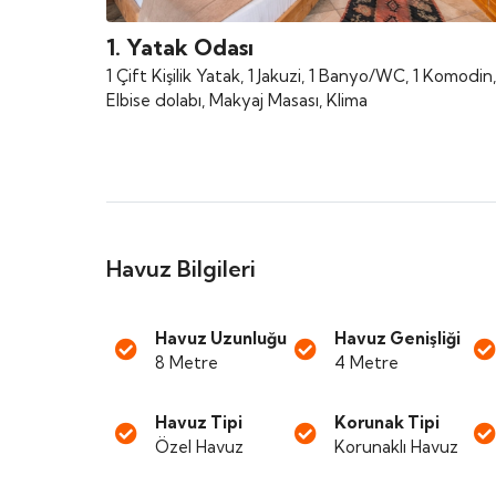
1. Yatak Odası
1 Çift Kişilik Yatak, 1 Jakuzi, 1 Banyo/WC, 1 Komodin,
Elbise dolabı, Makyaj Masası, Klima
Havuz Bilgileri
Havuz Uzunluğu
Havuz Genişliği
8 Metre
4 Metre
Havuz Tipi
Korunak Tipi
Özel Havuz
Korunaklı Havuz