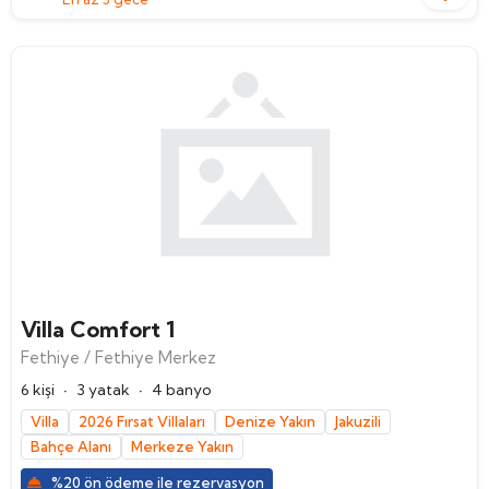
Villa Comfort 1
Fethiye / Fethiye Merkez
·
·
6 kişi
3 yatak
4 banyo
Villa
2026 Fırsat Villaları
Denize Yakın
Jakuzili
Bahçe Alanı
Merkeze Yakın
%20 ön ödeme ile rezervasyon