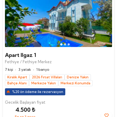
Apart Ilgaz 1
Fethiye / Fethiye Merkez
·
·
7 kişi
3 yatak
1 banyo
Kiralık Apart
2026 Fırsat Villaları
Denize Yakın
Bahçe Alanı
Merkeze Yakın
Merkezi Konumda
%20 ön ödeme ile rezervasyon
Gecelik Başlayan fiyat
4.500 ₺
En az 3 gece