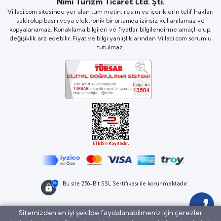
Nimi Turizm Ticaret Ltd. Şti.
Villaci.com sitesinde yer alan tüm metin, resim ve içeriklerin telif hakları
saklı olup basılı veya elektronik bir ortamda izinsiz kullanılamaz ve
kopyalanamaz. Konaklama bilgileri ve fiyatlar bilgilendirme amaçlı olup,
değişiklik arz edebilir. Fiyat ve bilgi yanlışlıklarından Villaci.com sorumlu
tutulmaz.
Bu site 256-Bit SSL Sertifikası ile korunmaktadır.
Sitemizden en iyi şekilde faydalanabilmeniz için çerezler
BöcekSoft