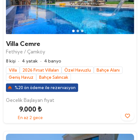
Villa Cemre
Fethiye / Çamköy
·
·
8 kişi
4 yatak
4 banyo
Villa
2026 Fırsat Villaları
Özel Havuzlu
Bahçe Alanı
Geniş Havuz
Bahçe Salıncak
%20 ön ödeme ile rezervasyon
Gecelik Başlayan fiyat
9.000 ₺
En az 2 gece