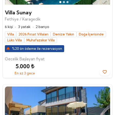
Villa Sunay
Fethiye / Karagedik
·
·
6 kişi
3 yatak
2 banyo
Villa
2026 Fırsat Villaları
Denize Yakın
Doğa İçerisinde
Lüks Villa
Muhafazakar Villa
%20 ön ödeme ile rezervasyon
Gecelik Başlayan fiyat
5.000 ₺
En az 3 gece