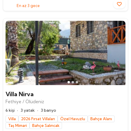
En az 3 gece
Villa Nirva
Fethiye / Ölüdeniz
·
·
6 kişi
3 yatak
3 banyo
Villa
2026 Fırsat Villaları
Özel Havuzlu
Bahçe Alanı
Taş Mimari
Bahçe Salıncak