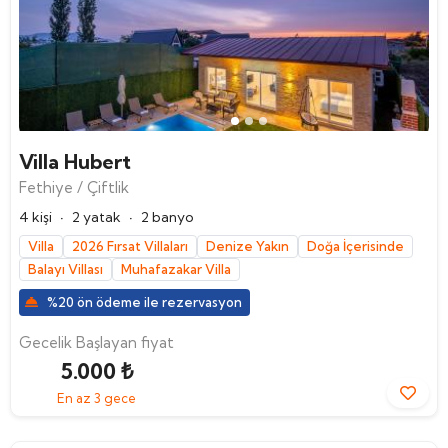
Villa Hubert
Fethiye / Çiftlik
·
·
4 kişi
2 yatak
2 banyo
Villa
2026 Fırsat Villaları
Denize Yakın
Doğa İçerisinde
Balayı Villası
Muhafazakar Villa
%20 ön ödeme ile rezervasyon
Gecelik Başlayan fiyat
5.000 ₺
En az 3 gece