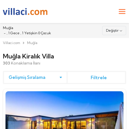
Muğla
Değiştir
-
,
1
Gece ,
1
Yetişkin
0
Çocuk
Villaci.com
Muğla
Nereye
Muğla Kiralık Villa
303
Konaklama İlanı
Giriş
Filtrele
Çıkış
Misafirler
2
Yetişkin
0
Çocuk