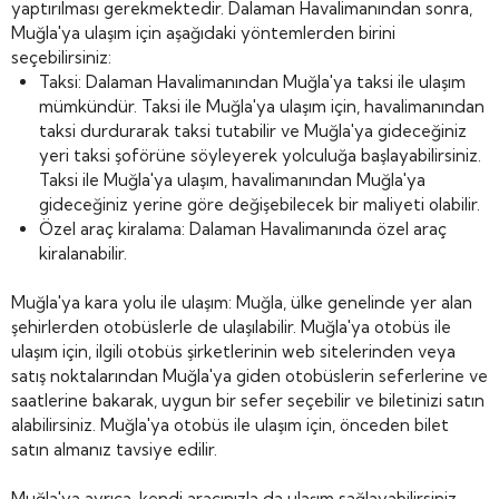
yaptırılması gerekmektedir. Dalaman Havalimanından sonra,
Muğla'ya ulaşım için aşağıdaki yöntemlerden birini
seçebilirsiniz:
Taksi: Dalaman Havalimanından Muğla'ya taksi ile ulaşım
mümkündür. Taksi ile Muğla'ya ulaşım için, havalimanından
taksi durdurarak taksi tutabilir ve Muğla'ya gideceğiniz
yeri taksi şoförüne söyleyerek yolculuğa başlayabilirsiniz.
Taksi ile Muğla'ya ulaşım, havalimanından Muğla'ya
gideceğiniz yerine göre değişebilecek bir maliyeti olabilir.
Özel araç kiralama: Dalaman Havalimanında özel araç
kiralanabilir.
Muğla'ya kara yolu ile ulaşım: Muğla, ülke genelinde yer alan
şehirlerden otobüslerle de ulaşılabilir. Muğla'ya otobüs ile
ulaşım için, ilgili otobüs şirketlerinin web sitelerinden veya
satış noktalarından Muğla'ya giden otobüslerin seferlerine ve
saatlerine bakarak, uygun bir sefer seçebilir ve biletinizi satın
alabilirsiniz. Muğla'ya otobüs ile ulaşım için, önceden bilet
satın almanız tavsiye edilir.
Muğla'ya ayrıca, kendi aracınızla da ulaşım sağlayabilirsiniz.