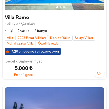
Villa Ramo
Fethiye / Çamköy
·
·
4 kişi
2 yatak
2 banyo
Villa
2026 Fırsat Villaları
Denize Yakın
Balayı Villası
Muhafazakar Villa
Özel Havuzlu
%20 ön ödeme ile rezervasyon
Gecelik Başlayan fiyat
5.000 ₺
En az 1 gece