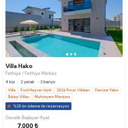
Villa Hako
Fethiye / Fethiye Merkez
·
·
4 kişi
2 yatak
2 banyo
Villa
Evcil Hayvan İzinli
2026 Fırsat Villaları
Denize Yakın
Balayı Villası
Muhteşem Manzara
%20 ön ödeme ile rezervasyon
Gecelik Başlayan fiyat
7.000 ₺