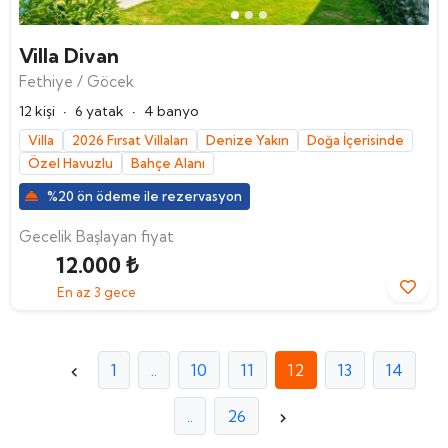
Villa Divan
Fethiye / Göcek
·
·
12 kişi
6 yatak
4 banyo
Villa
2026 Fırsat Villaları
Denize Yakın
Doğa İçerisinde
Özel Havuzlu
Bahçe Alanı
%20 ön ödeme ile rezervasyon
Gecelik Başlayan fiyat
12.000 ₺
En az 3 gece
1
..
10
11
12
13
14
..
26