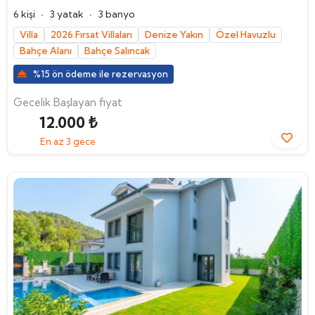
·
·
6 kişi
3 yatak
3 banyo
Villa
2026 Fırsat Villaları
Denize Yakın
Özel Havuzlu
Bahçe Alanı
Bahçe Salıncak
%15 ön ödeme ile rezervasyon
Gecelik Başlayan fiyat
12.000 ₺
En az 3 gece