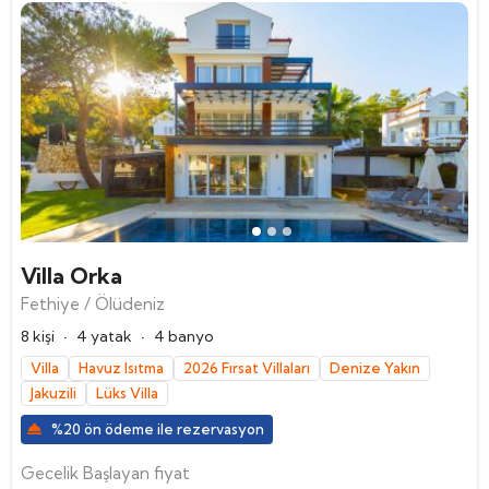
Villa Orka
Fethiye / Ölüdeniz
·
·
8 kişi
4 yatak
4 banyo
Villa
Havuz Isıtma
2026 Fırsat Villaları
Denize Yakın
Jakuzili
Lüks Villa
%20 ön ödeme ile rezervasyon
Gecelik Başlayan fiyat