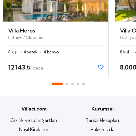
Villa Heros
Villa 
Fethiye / Ölüdeniz
Fethiye 
·
·
·
8 kişi
4 yatak
4 banyo
8 kişi
12.143 ₺
8.000
/ gece
Villaci.com
Kurumsal
Gizlilik ve İptal Şartları
Banka Hesapları
Nasıl Kiralarım
Hakkımızda