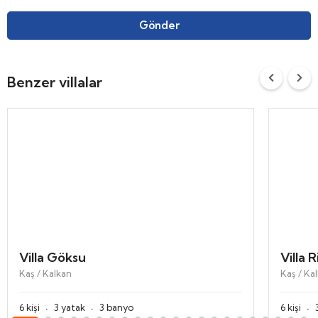
Gönder
Benzer villalar
Villa Göksu
Villa 
Kaş / Kalkan
Kaş / Ka
·
·
·
6 kişi
3 yatak
3 banyo
6 kişi