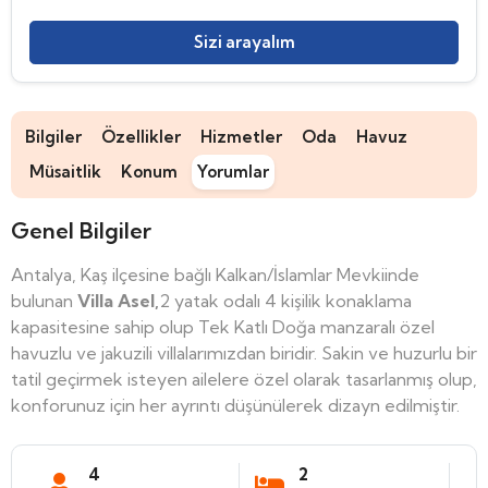
Sizi arayalım
Bilgiler
Özellikler
Hizmetler
Oda
Havuz
Müsaitlik
Konum
Yorumlar
Genel Bilgiler
Antalya, Kaş ilçesine bağlı Kalkan/İslamlar Mevkiinde
bulunan
Villa Asel,
2
yatak odalı 4 kişilik konaklama
kapasitesine sahip olup Tek Katlı Doğa manzaralı özel
havuzlu ve jakuzili villalarımızdan biridir. Sakin ve huzurlu bir
tatil geçirmek isteyen ailelere özel olarak tasarlanmış olup,
konforunuz için her ayrıntı düşünülerek dizayn edilmiştir.
4
2