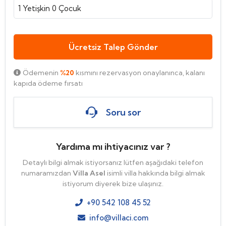
1
Yetişkin
0
Çocuk
Ücretsiz Talep Gönder
Ödemenin
%20
kısmını rezervasyon onaylanınca, kalanı
kapıda ödeme fırsatı
Soru sor
Yardıma mı ihtiyacınız var ?
Detaylı bilgi almak istiyorsanız lütfen aşağıdaki telefon
numaramızdan
Villa Asel
isimli villa hakkında bilgi almak
istiyorum diyerek bize ulaşınız.
+90 542 108 45 52
info@villaci.com