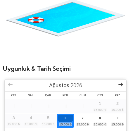
Uygunluk & Tarih Seçimi
Ağustos
2026
PTS
SAL
ÇAR
PER
CUM
CTS
PAZ
1
2
3
4
5
6
7
8
9