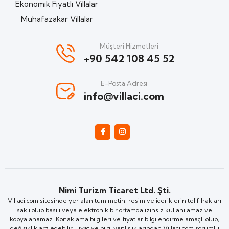
Ekonomik Fiyatlı Villalar
Muhafazakar Villalar
Müşteri Hizmetleri
+90 542 108 45 52
E-Posta Adresi
info@villaci.com
Nimi Turizm Ticaret Ltd. Şti.
Villaci.com sitesinde yer alan tüm metin, resim ve içeriklerin telif hakları
saklı olup basılı veya elektronik bir ortamda izinsiz kullanılamaz ve
kopyalanamaz. Konaklama bilgileri ve fiyatlar bilgilendirme amaçlı olup,
değişiklik arz edebilir. Fiyat ve bilgi yanlışlıklarından Villaci.com sorumlu