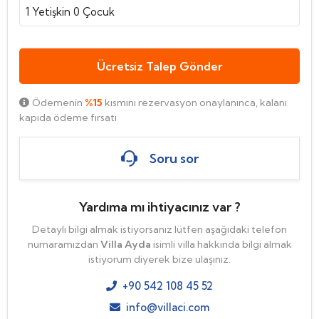
1
Yetişkin
0
Çocuk
Ücretsiz Talep Gönder
Ödemenin
%15
kısmını rezervasyon onaylanınca, kalanı
kapıda ödeme fırsatı
Soru sor
Yardıma mı ihtiyacınız var ?
Detaylı bilgi almak istiyorsanız lütfen aşağıdaki telefon
numaramızdan
Villa Ayda
isimli villa hakkında bilgi almak
istiyorum diyerek bize ulaşınız.
+90 542 108 45 52
info@villaci.com