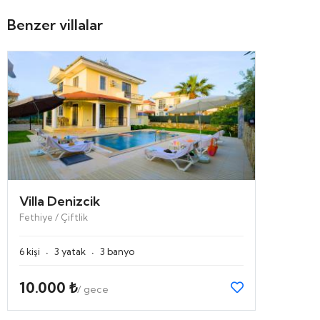
Benzer villalar
Villa Denizcik
Fethiye / Çiftlik
·
·
6 kişi
3 yatak
3 banyo
10.000 ₺
/ gece