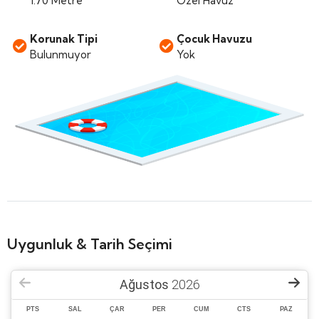
1.70 Metre
Özel Havuz
Korunak Tipi
Çocuk Havuzu
Bulunmuyor
Yok
Uygunluk & Tarih Seçimi
Ağustos
2026
PTS
SAL
ÇAR
PER
CUM
CTS
PAZ