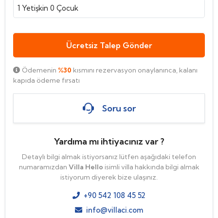
1
Yetişkin
0
Çocuk
Ücretsiz Talep Gönder
Ödemenin
%30
kısmını rezervasyon onaylanınca, kalanı
kapıda ödeme fırsatı
Soru sor
Yardıma mı ihtiyacınız var ?
Detaylı bilgi almak istiyorsanız lütfen aşağıdaki telefon
numaramızdan
Villa Hello
isimli villa hakkında bilgi almak
istiyorum diyerek bize ulaşınız.
+90 542 108 45 52
info@villaci.com