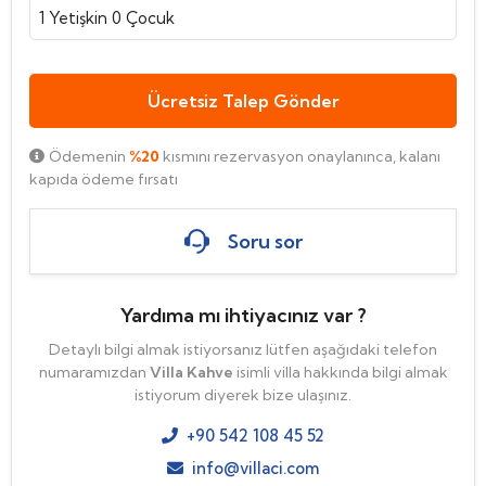
1
Yetişkin
0
Çocuk
Ücretsiz Talep Gönder
Ödemenin
%20
kısmını rezervasyon onaylanınca, kalanı
kapıda ödeme fırsatı
Soru sor
Yardıma mı ihtiyacınız var ?
Detaylı bilgi almak istiyorsanız lütfen aşağıdaki telefon
numaramızdan
Villa Kahve
isimli villa hakkında bilgi almak
istiyorum diyerek bize ulaşınız.
+90 542 108 45 52
info@villaci.com