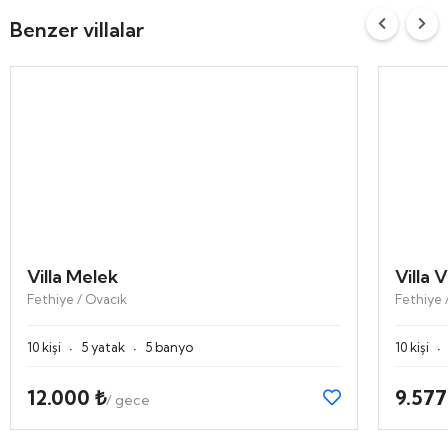
Benzer villalar
Villa Melek
Villa 
Fethiye / Ovacık
Fethiye 
·
·
·
10 kişi
5 yatak
5 banyo
10 kişi
12.000 ₺
9.577
/ gece