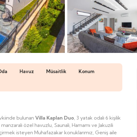
Oda
Havuz
Müsaitlik
Konum
kiinde bulunan
Villa Kaplan Duo
, 3 yatak odalı 6 kişilik
anzaralı özel havuzlu, Saunali, Hamamı ve Jakuzili
l geçirmek isteyen Muhafazakar konuklarımız, Geniş aile