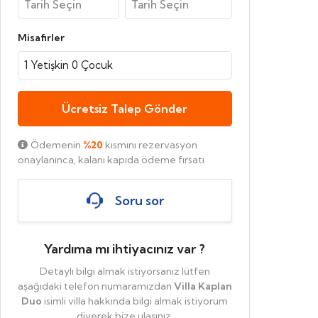
Misafirler
1
Yetişkin
0
Çocuk
Ücretsiz Talep Gönder
Ödemenin
%20
kısmını rezervasyon
onaylanınca, kalanı kapıda ödeme fırsatı
Soru sor
Yardıma mı ihtiyacınız var ?
Detaylı bilgi almak istiyorsanız lütfen
aşağıdaki telefon numaramızdan
Villa Kaplan
Duo
isimli villa hakkında bilgi almak istiyorum
diyerek bize ulaşınız.