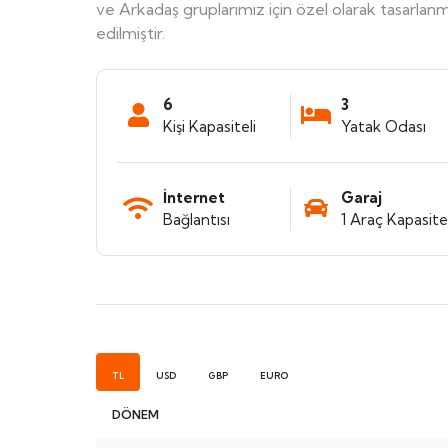
ve Arkadaş gruplarımız için özel olarak tasarlan
edilmiştir.
6
3
Kişi Kapasiteli
Yatak Odası
İnternet
Garaj
Bağlantısı
1 Araç Kapasitel
TL
USD
GBP
EURO
DÖNEM