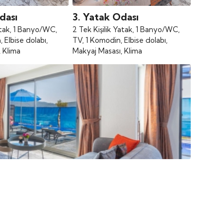
dası
3. Yatak Odası
Yatak, 1 Banyo/WC,
2 Tek Kişilik Yatak, 1 Banyo/WC,
 Elbise dolabı,
TV, 1 Komodin, Elbise dolabı,
 Klima
Makyaj Masası, Klima