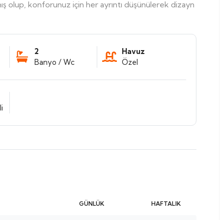
mış olup, konforunuz için her ayrıntı düşünülerek dizayn
2
Havuz
Banyo / Wc
Özel
i
GÜNLÜK
HAFTALIK