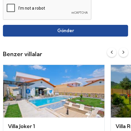
Gönder
Benzer villalar
Villa Joker 1
Villa 