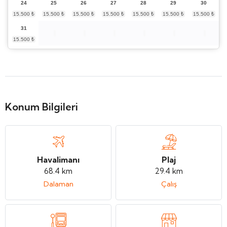
24
25
26
27
28
29
30
31
Konum Bilgileri
Havalimanı
Plaj
68.4 km
29.4 km
Dalaman
Çalış