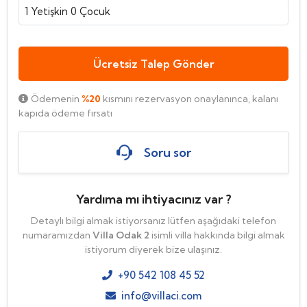
1
Yetişkin
0
Çocuk
Ücretsiz Talep Gönder
Ödemenin
%20
kısmını rezervasyon onaylanınca, kalanı
kapıda ödeme fırsatı
Soru sor
Yardıma mı ihtiyacınız var ?
Detaylı bilgi almak istiyorsanız lütfen aşağıdaki telefon
numaramızdan
Villa Odak 2
isimli villa hakkında bilgi almak
istiyorum diyerek bize ulaşınız.
+90 542 108 45 52
info@villaci.com