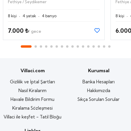
Fethiye / Seydikemer
Fethiye 
·
·
·
8 kişi
4 yatak
4 banyo
8 kişi
7.000 ₺
6.000
/ gece
Villaci.com
Kurumsal
Gizlilik ve İptal Şartları
Banka Hesapları
Nasıl Kiralarım
Hakkımızda
Havale Bildirim Formu
Sıkça Sorulan Sorular
Kiralama Sözleşmesi
Villaci ile keşfet - Tatil Bloğu
Linkler