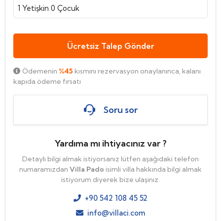
1
Yetişkin
0
Çocuk
Ücretsiz Talep Gönder
Ödemenin
%45
kısmını rezervasyon onaylanınca, kalanı
kapıda ödeme fırsatı
Soru sor
Yardıma mı ihtiyacınız var ?
Detaylı bilgi almak istiyorsanız lütfen aşağıdaki telefon
numaramızdan
Villa Pado
isimli villa hakkında bilgi almak
istiyorum diyerek bize ulaşınız.
+90 542 108 45 52
info@villaci.com