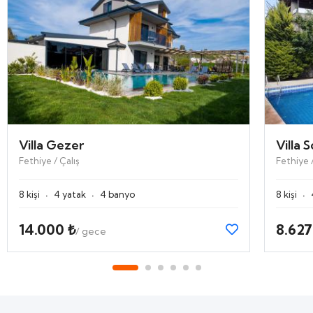
Villa Gezer
Villa 
Fethiye / Çalış
Fethiye /
·
·
·
8 kişi
4 yatak
4 banyo
8 kişi
14.000 ₺
8.627
/ gece