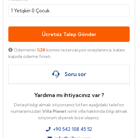
1
Yetişkin
0
Çocuk
Ücretsiz Talep Gönder
Ödemenin
%20
kısmını rezervasyon onaylanınca, kalanı
kapıda ödeme fırsatı
Soru sor
Yardıma mı ihtiyacınız var ?
Detaylı bilgi almak istiyorsanız lütfen aşağıdaki telefon
numaramızdan
Villa Planet
isimli villa hakkında bilgi almak
istiyorum diyerek bize ulaşınız.
+90 542 108 45 52