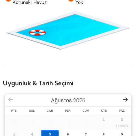
Korunaklı Havuz
Yok
Uygunluk & Tarih Seçimi
Ağustos
2026
PTS
SAL
ÇAR
PER
CUM
CTS
PAZ
1
2
3
4
5
6
7
8
9