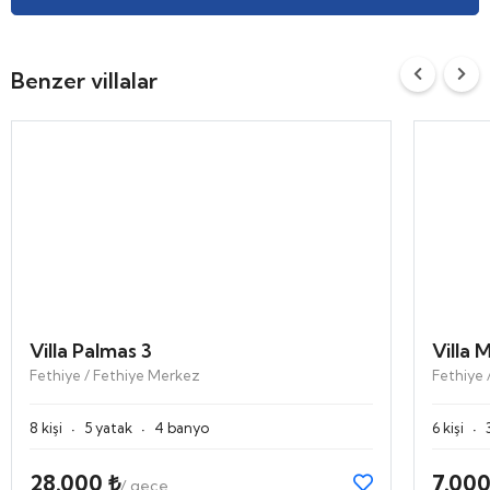
Benzer villalar
Villa Palmas 3
Villa 
Fethiye / Fethiye Merkez
Fethiye 
·
·
·
8 kişi
5 yatak
4 banyo
6 kişi
28.000 ₺
7.000
/ gece