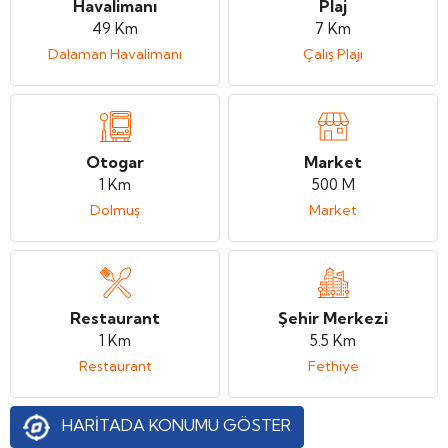
Havalimanı
Plaj
49 Km
7 Km
Dalaman Havalimanı
Çalış Plajı
Otogar
Market
1 Km
500 M
Dolmuş
Market
Restaurant
Şehir Merkezi
1 Km
5.5 Km
Restaurant
Fethiye
HARİTADA KONUMU GÖSTER