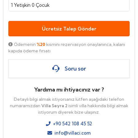
1
Yetişkin
0
Çocuk
Ücretsiz Talep Gönder
Ödemenin
%20
kısmını rezervasyon onaylanınca, kalanı
kapıda ödeme fırsatı
Soru sor
Yardıma mı ihtiyacınız var ?
Detaylı bilgi almak istiyorsanız lütfen aşağıdaki telefon
numaramızdan
Villa Seyra 2
isimli villa hakkında bilgi almak
istiyorum diyerek bize ulaşınız.
+90 542 108 45 52
info@villaci.com