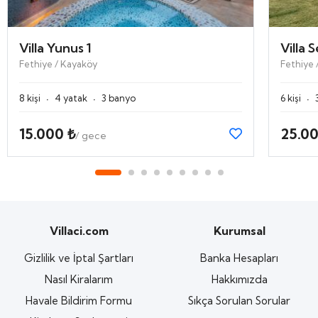
Villa Yunus 1
Villa S
Fethiye / Kayaköy
Fethiye 
·
·
·
8 kişi
4 yatak
3 banyo
6 kişi
15.000 ₺
25.00
/ gece
Villaci.com
Kurumsal
Gizlilik ve İptal Şartları
Banka Hesapları
Nasıl Kiralarım
Hakkımızda
Havale Bildirim Formu
Sıkça Sorulan Sorular