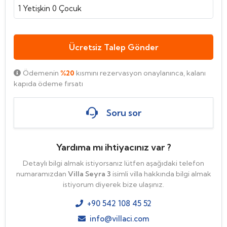
1
Yetişkin
0
Çocuk
Ücretsiz Talep Gönder
Ödemenin
%20
kısmını rezervasyon onaylanınca, kalanı
kapıda ödeme fırsatı
Soru sor
Yardıma mı ihtiyacınız var ?
Detaylı bilgi almak istiyorsanız lütfen aşağıdaki telefon
numaramızdan
Villa Seyra 3
isimli villa hakkında bilgi almak
istiyorum diyerek bize ulaşınız.
+90 542 108 45 52
info@villaci.com