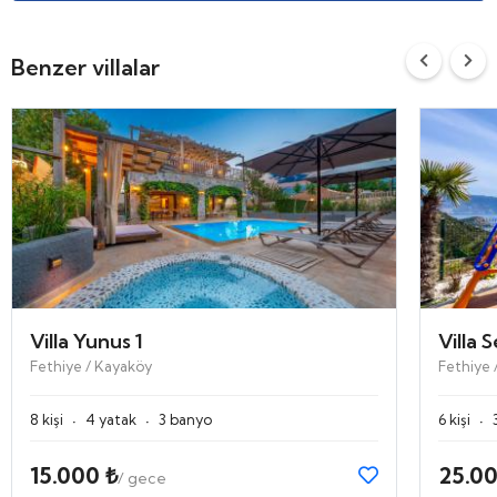
Benzer villalar
Villa Yunus 1
Villa 
Fethiye / Kayaköy
Fethiye 
·
·
·
8 kişi
4 yatak
3 banyo
6 kişi
15.000 ₺
25.00
/ gece