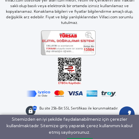
Villaci.com sitesinde yer alan tüm metin, resim ve içeriklerin telif hakları
saklı olup basılı veya elektronik bir ortamda izinsiz kullanılamaz ve
kopyalanamaz. Konaklama bilgileri ve fiyatlar bilgilendirme amaçlı olup,
değişiklik arz edebilir. Fiyat ve bilgi yanlışlıklarından Villaci.com sorumlu
tutulmaz.
Bu site 256-Bit SSL Sertifikası ile korunmaktadır.
Sitemizden en iyi şekilde faydalanabilmeniz için çerezler
kullanılmaktadır. Sitemize giriş yaparak çerez kullanımını kabul
BöcekSoft
etmiş sayılıyorsunuz.