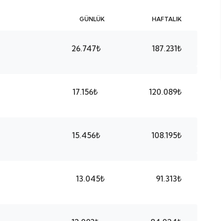
GÜNLÜK
HAFTALIK
26.747₺
187.231₺
17.156₺
120.089₺
15.456₺
108.195₺
13.045₺
91.313₺