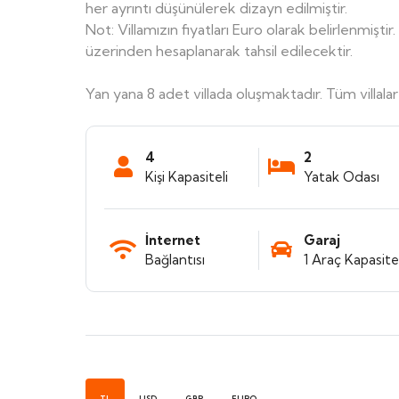
her ayrıntı düşünülerek dizayn edilmiştir.
Not: Villamızın fiyatları Euro olarak belirlenmişti
üzerinden hesaplanarak tahsil edilecektir.
Yan yana 8 adet villada oluşmaktadır. Tüm villalar i
4
2
Kişi Kapasiteli
Yatak Odası
İnternet
Garaj
Bağlantısı
1 Araç Kapasitel
TL
USD
GBP
EURO