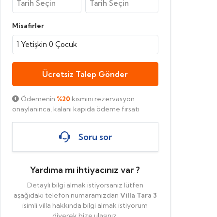
Misafirler
1
Yetişkin
0
Çocuk
Ücretsiz Talep Gönder
Ödemenin
%20
kısmını rezervasyon
onaylanınca, kalanı kapıda ödeme fırsatı
Soru sor
Yardıma mı ihtiyacınız var ?
Detaylı bilgi almak istiyorsanız lütfen
aşağıdaki telefon numaramızdan
Villa Tara 3
isimli villa hakkında bilgi almak istiyorum
diyerek bize ulaşınız.