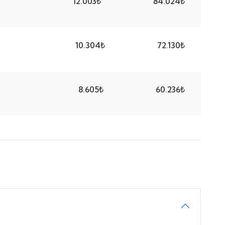
12.003₺
84.024₺
10.304₺
72.130₺
8.605₺
60.236₺