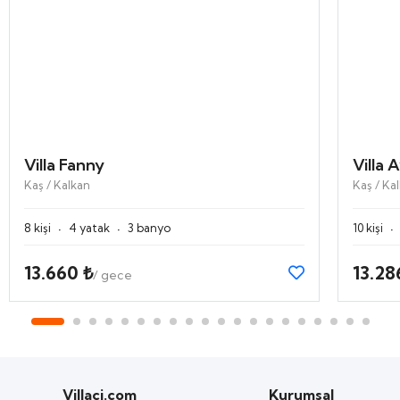
Villa Fanny
Villa 
Kaş / Kalkan
Kaş / Ka
·
·
·
8 kişi
4 yatak
3 banyo
10 kişi
13.660 ₺
13.28
/ gece
Villaci.com
Kurumsal