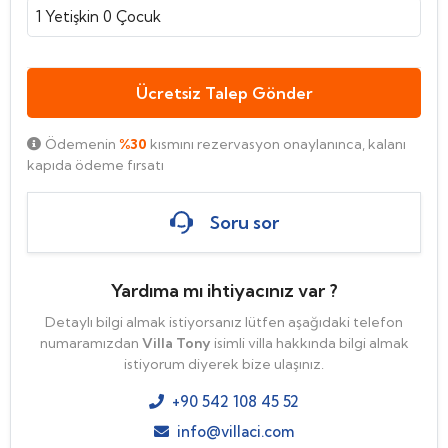
1
Yetişkin
0
Çocuk
Ücretsiz Talep Gönder
Ödemenin
%30
kısmını rezervasyon onaylanınca, kalanı
kapıda ödeme fırsatı
Soru sor
Yardıma mı ihtiyacınız var ?
Detaylı bilgi almak istiyorsanız lütfen aşağıdaki telefon
numaramızdan
Villa Tony
isimli villa hakkında bilgi almak
istiyorum diyerek bize ulaşınız.
+90 542 108 45 52
info@villaci.com