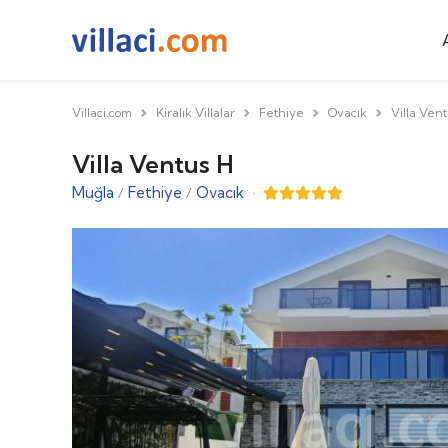
Villaci.com
Kiralık Villalar
Fethiye
Ovacık
Villa Ven
Villa Ventus H
Muğla
Fethiye
Ovacık
·
/
/