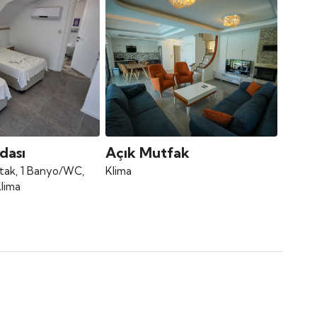
dası
Açık Mutfak
Yatak, 1 Banyo/WC,
Klima
Klima