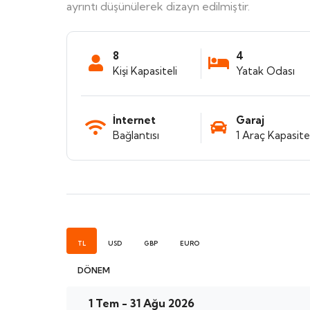
ayrıntı düşünülerek dizayn edilmiştir.
8
4
Kişi Kapasiteli
Yatak Odası
İnternet
Garaj
Bağlantısı
1 Araç Kapasitel
TL
USD
GBP
EURO
DÖNEM
1 Tem - 31 Ağu 2026