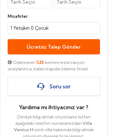
Misafirler
1
Yetişkin
0
Çocuk
Ücretsiz Talep Gönder
Ödemenin
%35
kısmını rezervasyon
onaylanınca, kalanı kapıda ödeme fırsatı
Soru sor
Yardıma mı ihtiyacınız var ?
Detaylı bilgi almak istiyorsanız lütfen
aşağıdaki telefon numaramızdan
Villa
Ventus H
isimli villa hakkında bilgi almak
istiyorum diyerek bize ulaşınız.