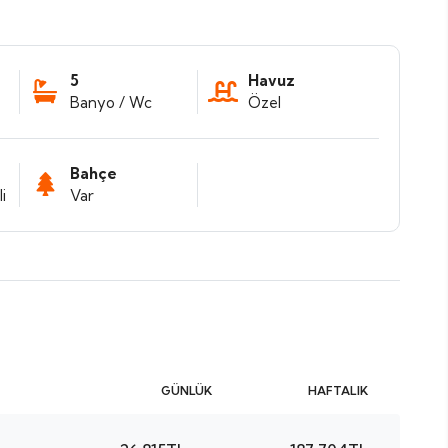
5
Havuz
Banyo / Wc
Özel
Bahçe
i
Var
GÜNLÜK
HAFTALIK