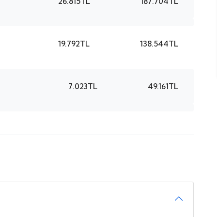
26.815TL
187.704TL
19.792TL
138.544TL
7.023TL
49.161TL