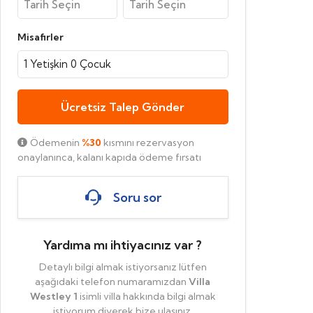
Misafirler
1
Yetişkin
0
Çocuk
Ücretsiz Talep Gönder
Ödemenin
%30
kısmını rezervasyon
onaylanınca, kalanı kapıda ödeme fırsatı
Soru sor
Yardıma mı ihtiyacınız var ?
Detaylı bilgi almak istiyorsanız lütfen
aşağıdaki telefon numaramızdan
Villa
Westley 1
isimli villa hakkında bilgi almak
istiyorum diyerek bize ulaşınız.