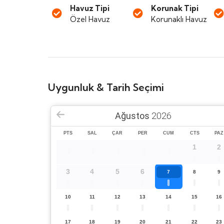
Havuz Tipi
Korunak Tipi
Özel Havuz
Korunaklı Havuz
Uygunluk & Tarih Seçimi
Ağustos
2026
PTS
SAL
ÇAR
PER
CUM
CTS
PAZ
1
2
3
4
5
6
7
8
9
10
11
12
13
14
15
16
17
18
19
20
21
22
23