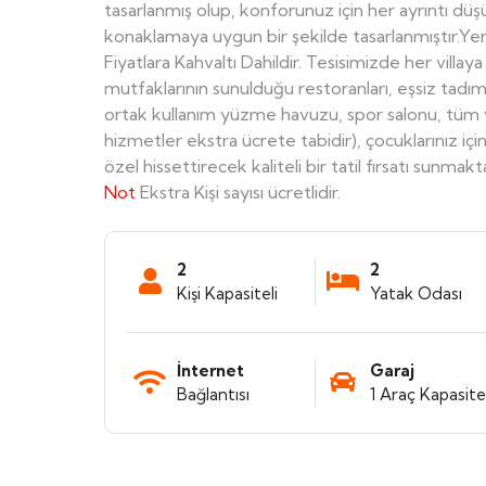
tasarlanmış olup, konforunuz için her ayrıntı düşü
konaklamaya uygun bir şekilde tasarlanmıştır.Ye
Fiyatlara Kahvaltı Dahildir. Tesisimizde her villa
mutfaklarının sunulduğu restoranları, eşsiz tadımla
ortak kullanım yüzme havuzu, spor salonu, tüm y
hizmetler ekstra ücrete tabidir), çocuklarınız için
özel hissettirecek kaliteli bir tatil fırsatı sunmakta
Not
Ekstra Kişi sayısı ücretlidir.
2
2
Kişi Kapasiteli
Yatak Odası
İnternet
Garaj
Bağlantısı
1 Araç Kapasitel