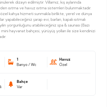
nülerek dizayn edilmiştir. Villamız, kış aylarında
rden ısıtma ve havuz ısıtma sistemleri bulunmaktadır.
ya özel kahya hizmeti sunmakla birlikte, yerel ve dünya
r yapabileceğiniz şarap evi, barları, kapalı ısıtmalı
ılın yorgunluğunu atabileceğiniz spa & saunası (Bazı
 mini hayvanat bahçesi, yürüyüş yolları ile size kendinizi
dır.
1
Havuz
Banyo / Wc
Özel
Bahçe
i
Var