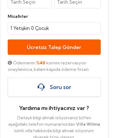
Misafirler
1
Yetişkin
0
Çocuk
Ücretsiz Talep Gönder
Ödemenin
%40
kısmını rezervasyon
onaylanınca, kalanı kapıda ödeme fırsatı
Soru sor
Yardıma mı ihtiyacınız var ?
Detaylı bilgi almak istiyorsanız lütfen
aşağıdaki telefon numaramızdan
Villa Wilma
isimli villa hakkında bilgi almak istiyorum
diyerek bize ulaşınız.