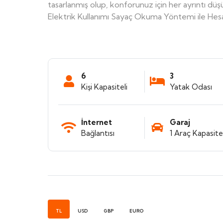
tasarlanmış olup, konforunuz için her ayrıntı düş
Elektrik Kullanımı Sayaç Okuma Yöntemi ile Hes
6
3
Kişi Kapasiteli
Yatak Odası
İnternet
Garaj
Bağlantısı
1 Araç Kapasitel
TL
USD
GBP
EURO