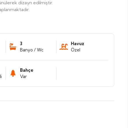
ünülerek dizayn edilmiştir.
aplanmaktadır.
3
Havuz
Banyo / Wc
Özel
Bahçe
i
Var