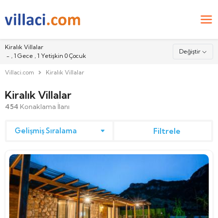
Kiralık Villalar
Değiştir
-
,
1
Gece ,
1
Yetişkin
0
Çocuk
Villaci.com
Kiralık Villalar
Nereye
Kiralık Villalar
454
Konaklama İlanı
Giriş
Filtrele
Çıkış
Misafirler
2
Yetişkin
0
Çocuk