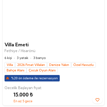
Villa Emeti
Fethiye / Hisarönü
·
·
6 kişi
3 yatak
3 banyo
Villa
2026 Fırsat Villaları
Denize Yakın
Özel Havuzlu
Bahçe Alanı
Çocuk Oyun Alanı
%20 ön ödeme ile rezervasyon
Gecelik Başlayan fiyat
15.000 ₺
En az 5 gece