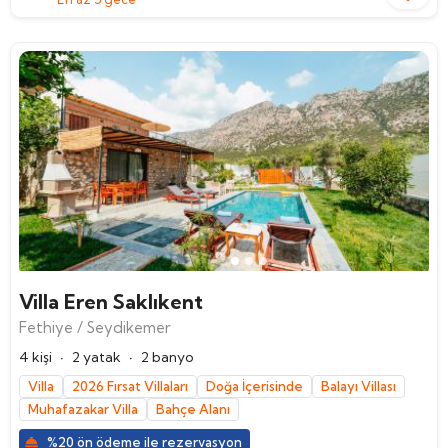
Villa Eren Saklıkent
Fethiye / Seydikemer
·
·
4 kişi
2 yatak
2 banyo
Villa
2026 Fırsat Villaları
Doğa İçerisinde
Balayı Villası
Muhafazakar Villa
Bahçe Alanı
%20 ön ödeme ile rezervasyon