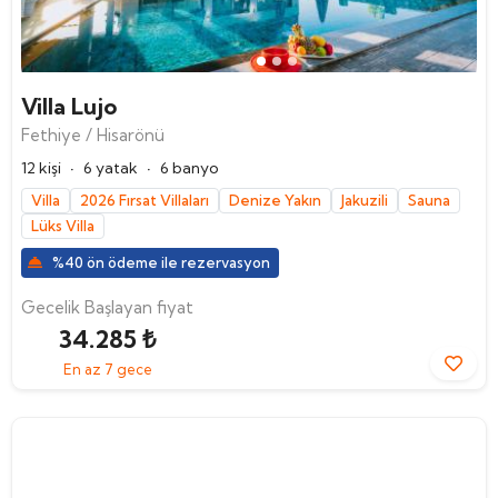
Villa Lujo
Fethiye / Hisarönü
·
·
12 kişi
6 yatak
6 banyo
Villa
2026 Fırsat Villaları
Denize Yakın
Jakuzili
Sauna
Lüks Villa
%40 ön ödeme ile rezervasyon
Gecelik Başlayan fiyat
34.285 ₺
En az 7 gece