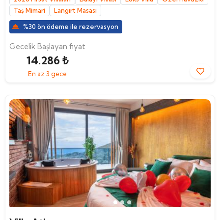
Taş Mimari
Langırt Masası
%30 ön ödeme ile rezervasyon
Gecelik Başlayan fiyat
14.286 ₺
En az 3 gece