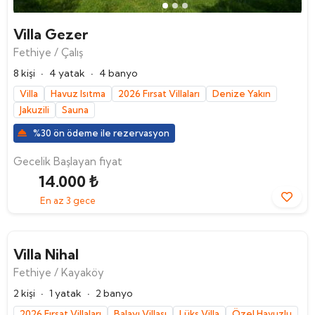
Villa Gezer
Fethiye / Çalış
·
·
8 kişi
4 yatak
4 banyo
Villa
Havuz Isıtma
2026 Fırsat Villaları
Denize Yakın
Jakuzili
Sauna
%30 ön ödeme ile rezervasyon
Gecelik Başlayan fiyat
14.000 ₺
En az 3 gece
Villa Nihal
Fethiye / Kayaköy
·
·
2 kişi
1 yatak
2 banyo
2026 Fırsat Villaları
Balayı Villası
Lüks Villa
Özel Havuzlu