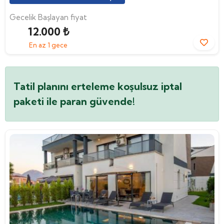
Gecelik Başlayan fiyat
12.000 ₺
En az 1 gece
Tatil planını erteleme koşulsuz iptal
paketi ile paran güvende!