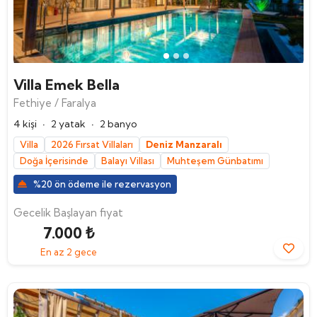
Ara
Villa Emek Bella
Fethiye / Faralya
·
·
4 kişi
2 yatak
2 banyo
Villa
2026 Fırsat Villaları
Deniz Manzaralı
Doğa İçerisinde
Balayı Villası
Muhteşem Günbatımı
%20 ön ödeme ile rezervasyon
Gecelik Başlayan fiyat
7.000 ₺
En az 2 gece