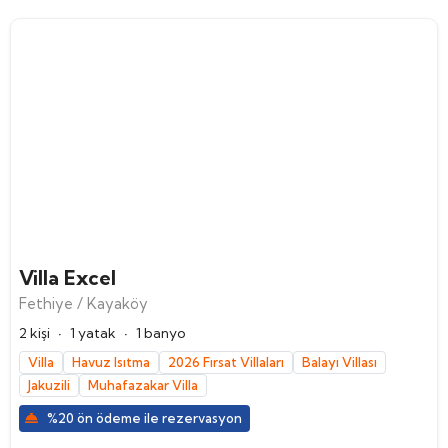
Villa Excel
Fethiye / Kayaköy
·
·
2 kişi
1 yatak
1 banyo
Villa
Havuz Isıtma
2026 Fırsat Villaları
Balayı Villası
Jakuzili
Muhafazakar Villa
%20 ön ödeme ile rezervasyon