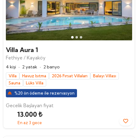
Villa Aura 1
Fethiye / Kayaköy
·
·
4 kişi
2 yatak
2 banyo
Villa
Havuz Isıtma
2026 Fırsat Villaları
Balayı Villası
Sauna
Lüks Villa
%20 ön ödeme ile rezervasyon
Gecelik Başlayan fiyat
13.000 ₺
En az 3 gece