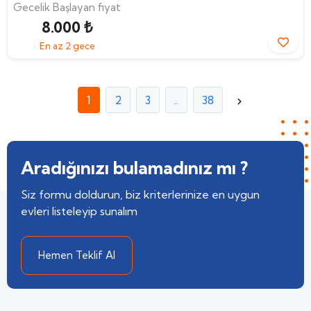
Gecelik Başlayan fiyat
8.000 ₺
En az 2 gece
1
2
3
..
38
Aradığınızı bulamadınız mı ?
Siz formu doldurun, biz kriterlerinize en uygun
evleri listeleyip sunalım
Hemen Teklif Al