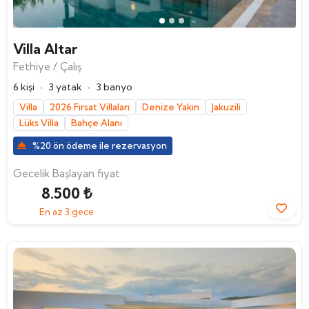
Villa Altar
Fethiye / Çalış
·
·
6 kişi
3 yatak
3 banyo
Villa
2026 Fırsat Villaları
Denize Yakın
Jakuzili
Lüks Villa
Bahçe Alanı
%20 ön ödeme ile rezervasyon
Gecelik Başlayan fiyat
8.500 ₺
En az 3 gece