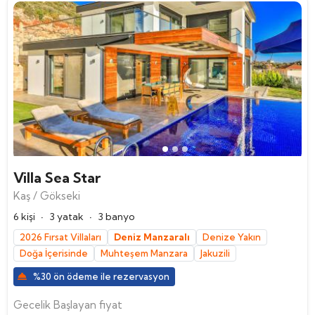
Villa Sea Star
Kaş / Gökseki
·
·
6 kişi
3 yatak
3 banyo
2026 Fırsat Villaları
Deniz Manzaralı
Denize Yakın
Doğa İçerisinde
Muhteşem Manzara
Jakuzili
%30 ön ödeme ile rezervasyon
Gecelik Başlayan fiyat