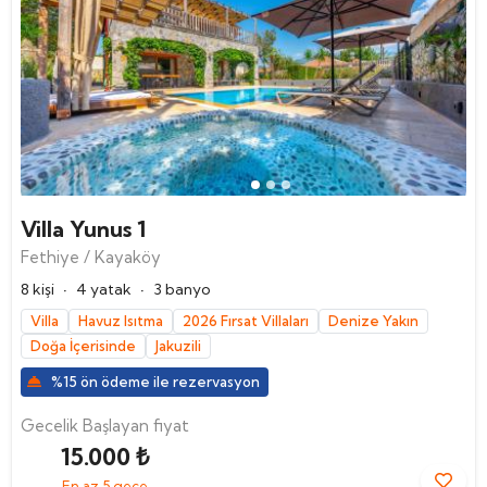
Villa Yunus 1
Fethiye / Kayaköy
·
·
8 kişi
4 yatak
3 banyo
Villa
Havuz Isıtma
2026 Fırsat Villaları
Denize Yakın
Doğa İçerisinde
Jakuzili
%15 ön ödeme ile rezervasyon
Gecelik Başlayan fiyat
15.000 ₺
En az 5 gece