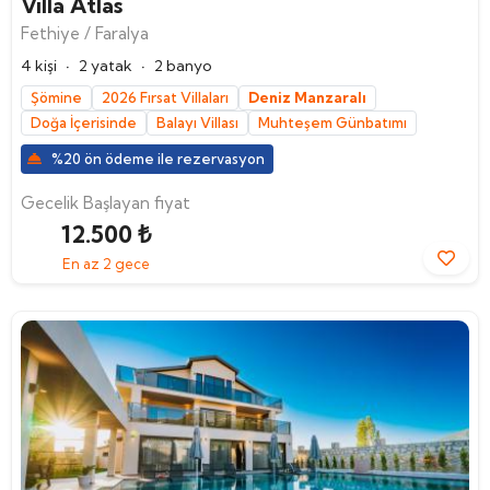
Villa Atlas
Fethiye / Faralya
·
·
4 kişi
2 yatak
2 banyo
Şömine
2026 Fırsat Villaları
Deniz Manzaralı
Doğa İçerisinde
Balayı Villası
Muhteşem Günbatımı
%20 ön ödeme ile rezervasyon
Gecelik Başlayan fiyat
12.500 ₺
En az 2 gece