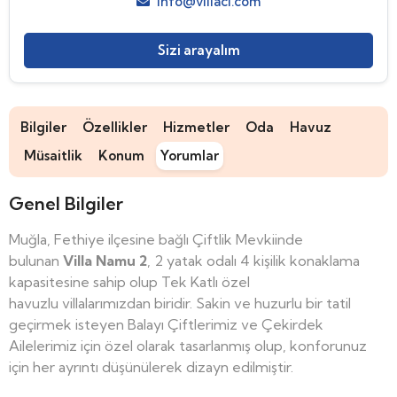
info@villaci.com
Sizi arayalım
Bilgiler
Özellikler
Hizmetler
Oda
Havuz
Müsaitlik
Konum
Yorumlar
Genel Bilgiler
Muğla, Fethiye ilçesine bağlı Çiftlik Mevkiinde
bulunan
Villa Namu 2
, 2 yatak odalı 4 kişilik konaklama
kapasitesine sahip olup Tek Katlı özel
havuzlu villalarımızdan biridir. Sakin ve huzurlu bir tatil
geçirmek isteyen Balayı Çiftlerimiz ve Çekirdek
Ailelerimiz için özel olarak tasarlanmış olup, konforunuz
için her ayrıntı düşünülerek dizayn edilmiştir.