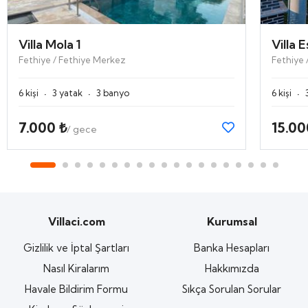
Villa Mola 1
Villa E
Fethiye / Fethiye Merkez
Fethiye 
·
·
·
6 kişi
3 yatak
3 banyo
6 kişi
7.000 ₺
15.00
/ gece
Villaci.com
Kurumsal
Gizlilik ve İptal Şartları
Banka Hesapları
Nasıl Kiralarım
Hakkımızda
Havale Bildirim Formu
Sıkça Sorulan Sorular