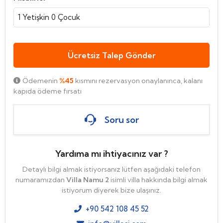
1
Yetişkin
0
Çocuk
Ücretsiz Talep Gönder
Ödemenin
%45
kısmını rezervasyon onaylanınca, kalanı
kapıda ödeme fırsatı
Soru sor
Yardıma mı ihtiyacınız var ?
Detaylı bilgi almak istiyorsanız lütfen aşağıdaki telefon
numaramızdan
Villa Namu 2
isimli villa hakkında bilgi almak
istiyorum diyerek bize ulaşınız.
+90 542 108 45 52