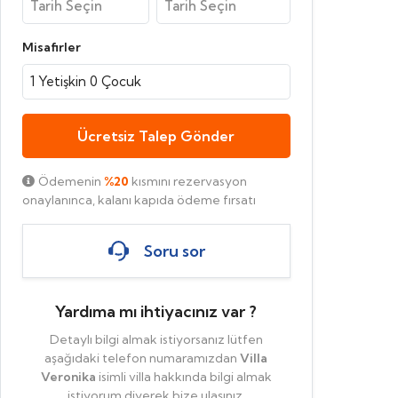
Misafirler
1
Yetişkin
0
Çocuk
Ücretsiz Talep Gönder
Ödemenin
%20
kısmını rezervasyon
onaylanınca, kalanı kapıda ödeme fırsatı
Soru sor
Yardıma mı ihtiyacınız var ?
Detaylı bilgi almak istiyorsanız lütfen
aşağıdaki telefon numaramızdan
Villa
Veronika
isimli villa hakkında bilgi almak
istiyorum diyerek bize ulaşınız.