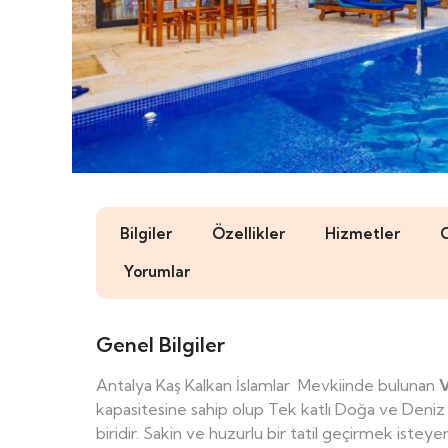
Bilgiler
Özellikler
Hizmetler
Yorumlar
Genel Bilgiler
Antalya Kaş Kalkan İslamlar Mevkiinde bulunan
V
kapasitesine sahip olup Tek katlı Doğa ve Deniz ma
biridir. Sakin ve huzurlu bir tatil geçirmek isteye