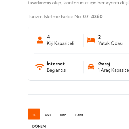
tasarlanmış olup, konforunuz için her ayrıntı düş
Turizm İşletme Belge No:
07-4360
4
2
Kişi Kapasiteli
Yatak Odası
İnternet
Garaj
Bağlantısı
1 Araç Kapasitel
TL
USD
GBP
EURO
DÖNEM