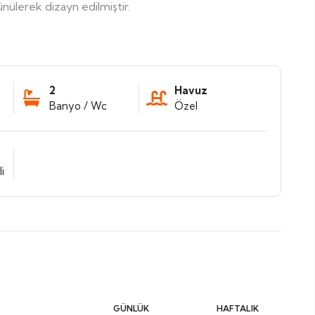
ünülerek dizayn edilmiştir.
2
Havuz
Banyo / Wc
Özel
i
GÜNLÜK
HAFTALIK