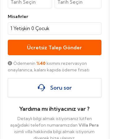
Misafirler
1
Yetişkin
0
Çocuk
Ücretsiz Talep Gönder
Ödemenin
%40
kısmını rezervasyon
onaylanınca, kalanı kapıda ödeme fırsatı
Soru sor
Yardıma mı ihtiyacınız var ?
Detaylı bilgi almak istiyorsanız lütfen
aşağıdaki telefon numaramızdan
Villa Pera
isimli villa hakkında bilgi almak istiyorum
diyerek bize ulaşınız.