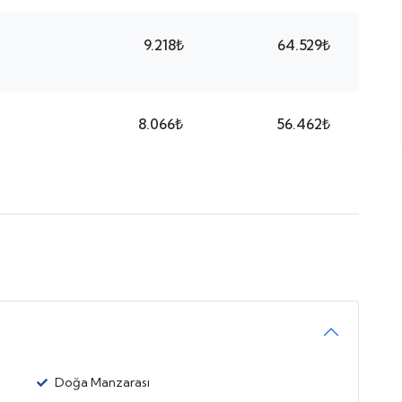
9.218₺
64.529₺
8.066₺
56.462₺
Doğa Manzarası